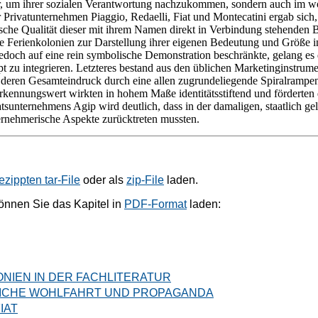
 nur, um ihrer sozialen Verantwortung nachzukommen, sondern auch im w
 Privatunternehmen Piaggio, Redaelli, Fiat und Montecatini ergab sich,
ische Qualität dieser mit ihrem Namen direkt in Verbindung stehenden Ba
e Ferienkolonien zur Darstellung ihrer eigenen Bedeutung und Größe in
doch auf eine rein symbolische Demonstration beschränkte, gelang es
 zu integrieren. Letzteres bestand aus den üblichen Marketinginstrum
 deren Gesamteindruck durch eine allen zugrundeliegende Spiralrampe
kennungswert wirkten in hohem Maße identitätsstiftend und förderten di
sunternehmens Agip wird deutlich, dass in der damaligen, staatlich gele
ernehmerische Aspekte zurücktreten mussten.
ezippten tar-File
oder als
zip-File
laden.
können Sie das Kapitel in
PDF-Format
laden:
LONIEN IN DER FACHLITERATUR
TLICHE WOHLFAHRT UND PROPAGANDA
IAT