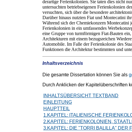
derartige Ferienkolonien. Sie taten dies nicht
untersuchten betriebseigenen Ferienkolonien der
versuchten, sich über die besondere architekton
Darüber hinaus nutzten Fiat und Montecatini ihr
Während sich der Chemiekonzern Montecatini je
Ferienkolonien in ein umfassendes Werbekonzept
eine Gruppe von turmförmigen Fiat-Bauten ein,
Architekturen mit einem bezugsreichen Wiederer
Automobile. Im Falle der Ferienkolonie des Staat
Funktionen die Architektur bestimmten und unt
Inhaltsverzeichnis
Die gesamte Dissertation können Sie als
g
Durch Anklicken der Kapitelüberschriften 
INHALTSÜBERSICHT TEXTBAND
EINLEITUNG
HAUPTTEIL
1.KAPITEL: ITALIENISCHE FERIENKO
2.KAPITEL: FERIENKOLONIEN, STAA
3.KAPITEL: DIE "TORRI BALILLA" DER F